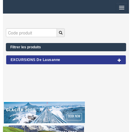
HOME
PLAN DU SITE
Filtrer les produits
$
EXCURSIONS De Lausanne
MON PANIER
CONNEXION